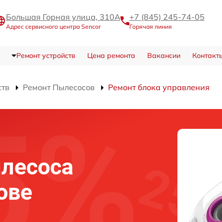
Большая Горная улица, 310А
+7 (845) 245-74-05
Адрес сервисного центра Sencor
Горячая линия
Ремонт устройств
Цена ремонта
Вакансии
Контакт
ств
Ремонт Пылесосов
Ремонт блока управления
лесоса
ове