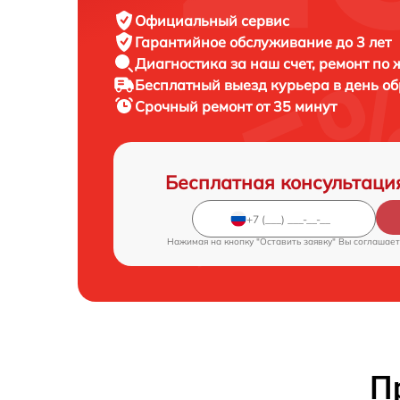
Официальный сервис
Гарантийное обслуживание
до 3 лет
Диагностика за наш счет,
ремонт по
Бесплатный выезд курьера
в день о
Срочный ремонт
от 35 минут
Бесплатная консультаци
Нажимая на кнопку "Оставить заявку" Вы соглашает
П