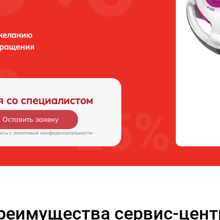
 желанию
бращения
я со специалистом
Оставить заявку
есь c
политикой конфиденциальности
реимущества сервис-цент